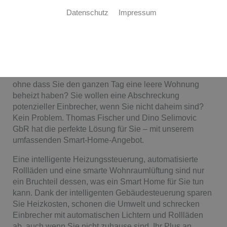
Datenschutz
Impressum
IHR INTELLIGENTES ZUHAUSE
Wohlfühlfaktor Smart Home
Sie wollen im Winter in Ihr warmes Zuhause kommen,
ohne dass Sie den ganzen Tag eine leere Wohnung
beheizt haben? Sie wollen eine Abschreckung
potenzieller Einbrecher, wenn Sie nicht daheim sind?
Kein Problem. Thomas Fischer und Dino Selimovic
GbR hat die perfekte Lösung für Sie – mit unserem
umfassenden Smart-Home-Angebot.
Eine intelligente Heizungssteuerung, automatisierte
Rollläden und eine smarte Wohnraumlüftung sind nur
ein Bruchteil dessen, was ein Smart Home für Sie tun
kann. Dank der intelligenten Gebäudesteuerung sparen
Sie Heizkosten, schonen die Umwelt und schrecken
Einbrecher mit automatischen Lichtern und Rollläden
ab, auch wenn Sie nicht zuhause sind. Ihr Plus an