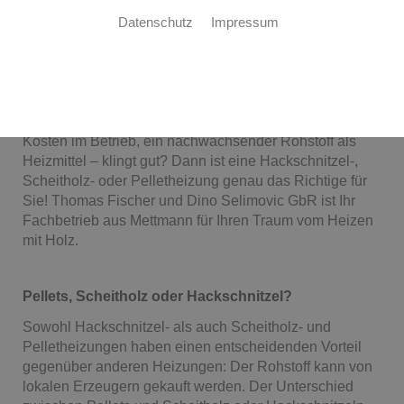
Datenschutz
Impressum
HEIZEN MIT HOLZ
Nachhaltige Wärme im ganzen Haus
Eine bessere CO
-Bilanz, auf lange Sicht geringere
2
Kosten im Betrieb, ein nachwachsender Rohstoff als
Heizmittel – klingt gut? Dann ist eine Hackschnitzel-,
Scheitholz- oder Pelletheizung genau das Richtige für
Sie! Thomas Fischer und Dino Selimovic GbR ist Ihr
Fachbetrieb aus Mettmann für Ihren Traum vom Heizen
mit Holz.
Pellets, Scheitholz oder Hackschnitzel?
Sowohl Hackschnitzel- als auch Scheitholz- und
Pelletheizungen haben einen entscheidenden Vorteil
gegenüber anderen Heizungen: Der Rohstoff kann von
lokalen Erzeugern gekauft werden. Der Unterschied